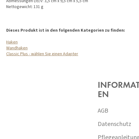
Abmessungen l/b/v: 3,5 cm x 9,5 cm x 5,5 cm
Nettogewicht: 131 g
Dieses Produkt ist in den folgenden Kategorien zu finden:
Haken
Wandhaken
Classic Plus - wählen Sie einen Adapter
F
U
SS
Z
INFORMA
E
EN
I
L
E
AGB
Datenschutz
Pflegeanleitun