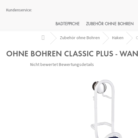
Zum
Inhalt
springen
BADTEPPICHE
ZUBEHÖR OHNE BOHREN
Startseite
Zubehör ohne Bohren
Haken
O
OHNE BOHREN CLASSIC PLUS - WA
Die
Nicht bewertet
Bewertungsdetails
durchschnittliche
Produktbewertung
ist
0,0
von
5
Sternen.