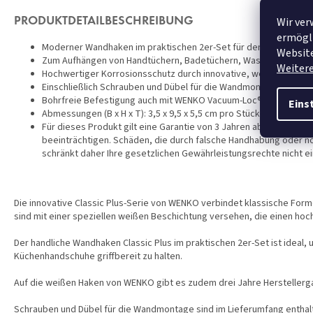
Wir ver
PRODUKTDETAILBESCHREIBUNG
ermögli
Moderner Wandhaken im praktischen 2er-Set für den optimalen 
Website
Zum Aufhängen von Handtüchern, Badetüchern, Waschlappen, etc.
Weiter
Hochwertiger Korrosionsschutz durch innovative, weiße Spezia
Einschließlich Schrauben und Dübel für die Wandmontage
Bohrfreie Befestigung auch mit WENKO Vacuum-Loc®-, Turbo-Loc
Eins
Abmessungen (B x H x T): 3,5 x 9,5 x 5,5 cm pro Stück
Für dieses Produkt gilt eine Garantie von 3 Jahren ab Kaufdatum. 
beeinträchtigen. Schäden, die durch falsche Handhabung oder n
schränkt daher Ihre gesetzlichen Gewährleistungsrechte nicht ei
Die innovative Classic Plus-Serie von WENKO verbindet klassische Form
sind mit einer speziellen weißen Beschichtung versehen, die einen hoc
Der handliche Wandhaken Classic Plus im praktischen 2er-Set ist ideal
Küchenhandschuhe griffbereit zu halten.
Auf die weißen Haken von WENKO gibt es zudem drei Jahre Herstellerga
Schrauben und Dübel für die Wandmontage sind im Lieferumfang enthal