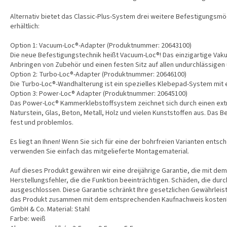
Alternativ bietet das Classic-Plus-System drei weitere Befestigungsm
erhältlich:
Option 1: Vacuum-Loc®-Adapter (Produktnummer: 20643100)
Die neue Befestigungstechnik heißt Vacuum-Loc®! Das einzigartige Vak
Anbringen von Zubehör und einen festen Sitz auf allen undurchlässige
Option 2: Turbo-Loc®-Adapter (Produktnummer: 20646100)
Die Turbo-Loc®-Wandhalterung ist ein spezielles Klebepad-System mit e
Option 3: Power-Loc® Adapter (Produktnummer: 20645100)
Das Power-Loc® Kammerklebstoffsystem zeichnet sich durch einen extre
Naturstein, Glas, Beton, Metall, Holz und vielen Kunststoffen aus. Da
fest und problemlos.
Es liegt an Ihnen! Wenn Sie sich für eine der bohrfreien Varianten ents
verwenden Sie einfach das mitgelieferte Montagematerial.
Auf dieses Produkt gewähren wir eine dreijährige Garantie, die mit dem
Herstellungsfehler, die die Funktion beeinträchtigen. Schäden, die d
ausgeschlossen. Diese Garantie schränkt Ihre gesetzlichen Gewährleistu
das Produkt zusammen mit dem entsprechenden Kaufnachweis kosten
GmbH & Co. Material: Stahl
Farbe: weiß