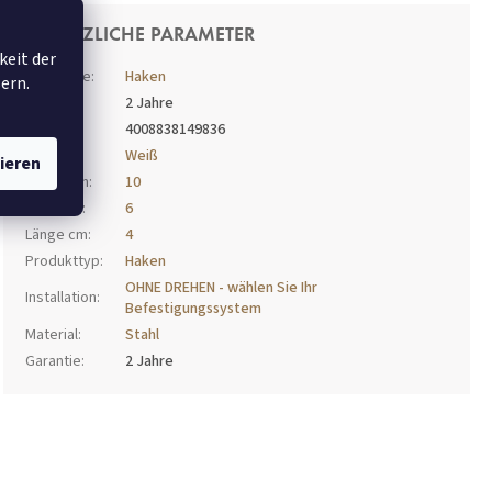
ZUSÄTZLICHE PARAMETER
keit der
Kategorie
:
Haken
ern.
Garantie
:
2 Jahre
EAN
:
4008838149836
Farbe
:
Weiß
ieren
Breite cm
:
10
Höhe cm
:
6
Länge cm
:
4
Produkttyp
:
Haken
OHNE DREHEN - wählen Sie Ihr
Installation
:
Befestigungssystem
Material
:
Stahl
Garantie
:
2 Jahre