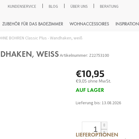
KUNDENSERVICE
BLOG
ÜBER UNS
BERATUNG
SUCHEN
ZUBEHÖR FÜR DAS BADEZIMMER
WOHNACCESSOIRES
INSPIRATION
HNE BOHREN Classic Plus - Wandhaken, weiß
NDHAKEN, WEISS
Artikelnummer:
Z22753100
€10,95
€9,05 ohne MwSt.
Verkaufspreis:
AUF LAGER
Lieferung bis:
13.08.2026
LIEFEROPTIONEN