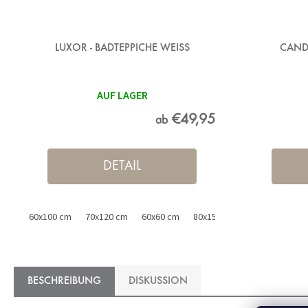
LUXOR - BADTEPPICHE WEISS
CAND
AUF LAGER
€49,95
ab
DETAIL
60x100 cm
70x120 cm
60x60 cm
80x150 cm
50x80 cm
BESCHREIBUNG
DISKUSSION