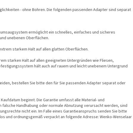
öglichkeiten - ohne Bohren. Die folgenden passenden Adapter sind separat
uumsaugsystem ermöglicht ein schnelles, einfaches und sicheres
n und unebenen Oberflächen.
xtrem starkem Halt auf allen glatten Oberflächen.
m starken Halt auf allen geeigneten Untergründen wie Fliesen,
s Befestigungssystem hält auch auf rauem und leicht unebenem Untergrund
cheiden, bestellen Sie bitte den für Sie passenden Adapter separat oder
 Kaufdatum beginnt. Die Garantie umfasst alle Material- und
urch falsche Handhabung oder normale Abnutzung verursacht werden, sind
ngsrechte nicht ein. Im Falle eines Garantieanspruchs senden Sie bitte
los und ordnungsgemäß verpackt an folgende Adresse: Wenko-Wenselaar