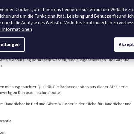
wenden Cookies, um Ihnen das bequeme Surfen auf der Website zu
chen und um die Funktionalität, Leistung und Benutzerfreundlich
Einsatz im Bad oder Zuhause
 durch die Analyse des Website-Verkehrs kontinuierlich zu verbess
 in Griffnähe
e Informationen
lbeschichtung
®- und Power-Loc®-Adaptern möglich
tellungen
Akzept
Die Garantie umfasst alle Material- und Herstellungsfehler, die die Funktion
ormale Abnutzung verursacht werden, sind ausgeschlossen. Die Garantie
n.
en mit ausgesuchter Qualität. Die Badaccessoires aus dieser Stahlserie
hwertigen Korrosionsschutz bietet.
, um Handtücher im Bad und Gäste-WC oder in der Küche für Handtücher und
rantie.
ten.