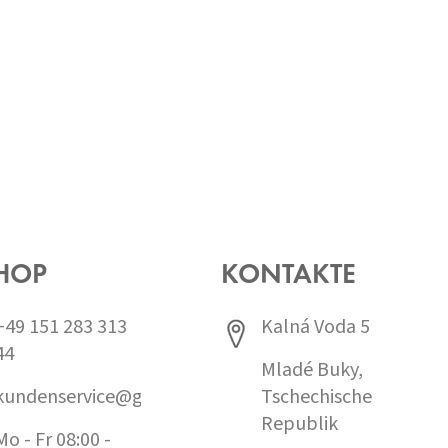
HOP
KONTAKTE
+49 151 283 313
Kalná Voda 5
44
Mladé Buky,
kundenservice@grund.cz
Tschechische
Republik
Mo - Fr 08:00 -