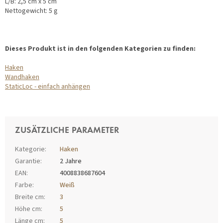
L/B: 2,5 cm x 5 cm
Nettogewicht: 5 g
Dieses Produkt ist in den folgenden Kategorien zu finden:
Haken
Wandhaken
StaticLoc - einfach anhängen
ZUSÄTZLICHE PARAMETER
Kategorie
:
Haken
Garantie
:
2 Jahre
EAN
:
4008838687604
Farbe
:
Weiß
Breite cm
:
3
Höhe cm
:
5
Länge cm
:
5