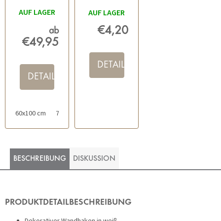
WEISS
TRANSPARENT
AUF LAGER
AUF LAGER
€4,20
ab
€49,95
DETAIL
DETAIL
60x100 cm
70x120 cm
60x60 cm
80x150 cm
50x80 cm
BESCHREIBUNG
DISKUSSION
PRODUKTDETAILBESCHREIBUNG