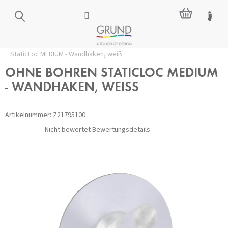
Zum
WARENKO
Inhalt
springen
Startseite
/
Zubehör ohne Bohren
/
Haken
/
OHNE BOHREN
StaticLoc MEDIUM - Wandhaken, weiß
OHNE BOHREN STATICLOC MEDIUM
- WANDHAKEN, WEISS
Artikelnummer:
Z21795100
Die
Nicht bewertet
Bewertungsdetails
durchschnittliche
Produktbewertung
ist
0,0
von
5
Sternen.