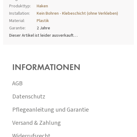
Produkttyp
:
Haken
Installation
:
Kein Bohren - Klebeschicht (ohne Verkleben)
Material
:
Plastik
Garantie
:
2 Jahre
Dieser Artikel ist leider ausverkauft…
F
U
SS
INFORMATIONEN
Z
E
I
AGB
L
E
Datenschutz
Pflegeanleitung und Garantie
Versand & Zahlung
Widerrufsrecht