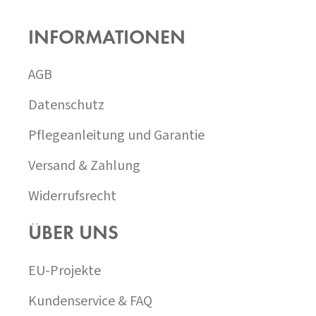
U
SS
INFORMATIONEN
Z
E
I
AGB
L
E
Datenschutz
Pflegeanleitung und Garantie
Versand & Zahlung
Widerrufsrecht
ÜBER UNS
EU-Projekte
Kundenservice & FAQ