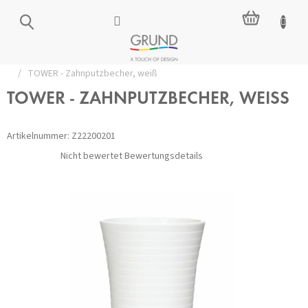
Zum
WARENKO
Inhalt
springen
Startseite
/
Zubehör für das Badezimmer
/
Becher für Zahnbürsten
/
TOWER - Zahnputzbecher, weiß
TOWER - ZAHNPUTZBECHER, WEISS
Artikelnummer:
Z22200201
Die
Nicht bewertet
Bewertungsdetails
durchschnittliche
Produktbewertung
ist
0,0
von
5
Sternen.