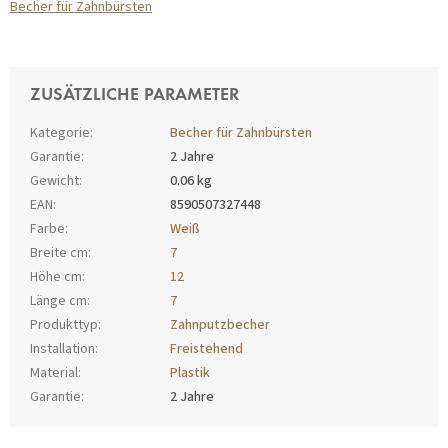
Becher für Zahnbürsten
ZUSÄTZLICHE PARAMETER
Kategorie
:
Becher für Zahnbürsten
Garantie
:
2 Jahre
Gewicht
:
0.06 kg
EAN
:
8590507327448
Farbe
:
Weiß
Breite cm
:
7
Höhe cm
:
12
Länge cm
:
7
Produkttyp
:
Zahnputzbecher
Installation
:
Freistehend
Material
:
Plastik
Garantie
:
2 Jahre
F