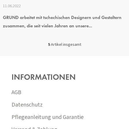
11.06.2022
GRUND arbeitet mit tschechischen Designern und Gestaltern
zusammen, die seit vielen Jahren an unsere...
5
Artikel insgesamt
S
T
E
F
U
U
E
SS
R
INFORMATIONEN
Z
E
E
L
I
E
AGB
M
L
E
E
Datenschutz
N
T
Pflegeanleitung und Garantie
E
D
E